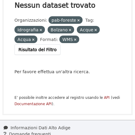
Nessun dataset trovato
Organizzazioni:
pab-foreste
Tag:
Idrografia
Bolzano
Acque
Acqua
Formati:
WMS
Risultato del Filtro
Per favore effettua un'altra ricerca.
E' possibile inoltre accedere al registro usando le
API
(vedi
Documentazione API
).
Informazioni Dati Alto Adige
Domande frequenti