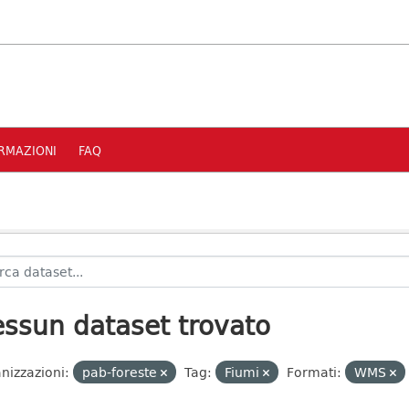
RMAZIONI
FAQ
ssun dataset trovato
nizzazioni:
pab-foreste
Tag:
Fiumi
Formati:
WMS