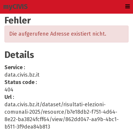
myCIVIS
Fehler
Die aufgerufene Adresse existiert nicht.
Details
Service
:
data.civis.bz.it
Status code
:
404
Url
:
data.civis.bz.it/dataset/risultati-elezioni-
comunali-2025/resource/b7e18db2-f751-4d64-
8e22-ba3824fcff64/view/862dd047-aa9b-4bc1-
b511-3f9dea84b813