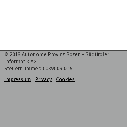
©
2018
Autonome Provinz Bozen - Südtiroler
Informatik AG
Steuernummer: 00390090215
Impressum
Privacy
Cookies