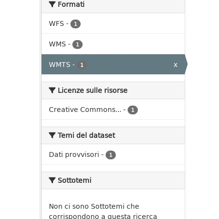
Formati
WFS
-
1
WMS
-
1
WMTS
-
x
1
Licenze sulle risorse
Creative Commons...
-
1
Temi del dataset
Dati provvisori
-
1
Sottotemi
Non ci sono Sottotemi che
corrispondono a questa ricerca