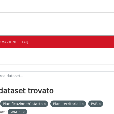
RMAZIONI
FAQ
dataset trovato
Pianificazione/Catasto
Piani territoriali
PAB
ati:
WMTS