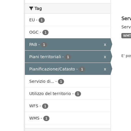
Tag
Serv
EU
-
1
Serv
OGC
-
1
WMT
PAB
-
x
1
E' po
Piani territoriali
-
x
1
Pianificazione/Catasto
-
x
1
Servizio di...
-
1
Utilizzo del territorio
-
1
WFS
-
1
WMS
-
1