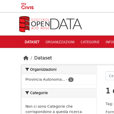
Skip to main content
DATASET
ORGANIZZAZIONI
CATEGORIE
INFO
Dataset
Organizzazioni
Provincia Autonoma...
-
1
1 
Categorie
Tag:
Non ci sono Categorie che
corrispondono a questa ricerca
Form