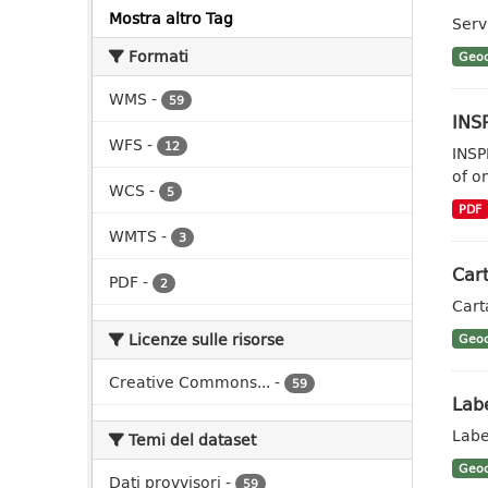
Mostra altro Tag
Serv
Formati
Geoc
WMS
-
59
INS
WFS
-
12
INSP
of o
WCS
-
5
PDF
WMTS
-
3
Cart
PDF
-
2
Cart
Licenze sulle risorse
Geoc
Creative Commons...
-
59
Labe
Labe
Temi del dataset
Geoc
Dati provvisori
-
59