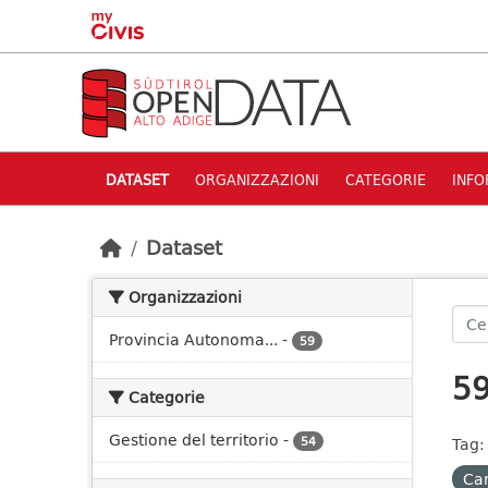
Skip to main content
DATASET
ORGANIZZAZIONI
CATEGORIE
INFO
Dataset
Organizzazioni
Provincia Autonoma...
-
59
59
Categorie
Gestione del territorio
-
54
Tag:
Car