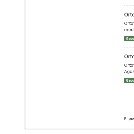
Ort
Orto
mode
Geoc
Ort
Orto
Agos
Geoc
E' po