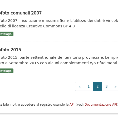
ofoto comunali 2007
foto 2007 , risoluzione massima 5cm; L’utilizzo dei dati è vincolat
llo di licenza Creative Commons BY 4.0
atalogo
ofoto 2015
foto 2015, parte settentrionale del territorio provinciale. Le rip
to e Settembre 2015 con alcuni completamenti e/o rifacimenti.
atalogo
«
1
2
3
»
ssibile inoltre accedere al registro usando le
API
(vedi
Documentazione API