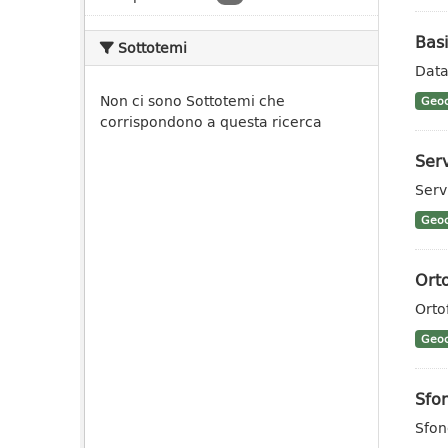
Basi
Sottotemi
Data
Non ci sono Sottotemi che
Geoc
corrispondono a questa ricerca
Serv
Serv
Geoc
Orto
Orto
Geoc
Sfon
Sfon