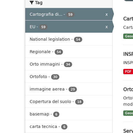
Tag
Cartografia di...
-
x
59
Car
EU
-
x
Cart
59
Geoc
National legislation
-
54
Regionale
-
54
INS
INSP
Orto immagini
-
34
PDF
Ortofoto
-
30
Ort
immagine aerea
-
29
Orto
Copertura del suolo
-
18
mode
basemap
-
Geoc
6
carta tecnica
-
6
Ser