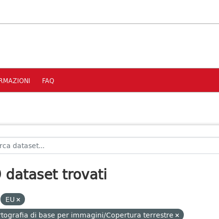
RMAZIONI
FAQ
 dataset trovati
EU
tografia di base per immagini/Copertura terrestre