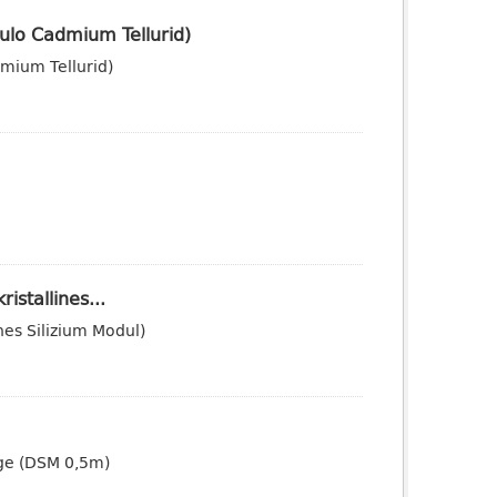
ulo Cadmium Tellurid)
mium Tellurid)
istallines...
nes Silizium Modul)
dige (DSM 0,5m)