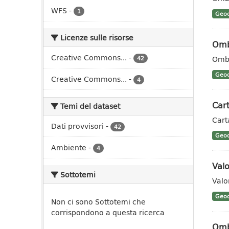
WFS
-
1
Geoc
Licenze sulle risorse
Omb
Creative Commons...
-
Ombr
42
Geoc
Creative Commons...
-
4
Car
Temi del dataset
Cart
Dati provvisori
-
42
Geoc
Ambiente
-
4
Valo
Sottotemi
Valo
Geoc
Non ci sono Sottotemi che
corrispondono a questa ricerca
Omb