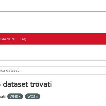
RMAZIONI
FAQ
 dataset trovati
ati:
WMS
WCS