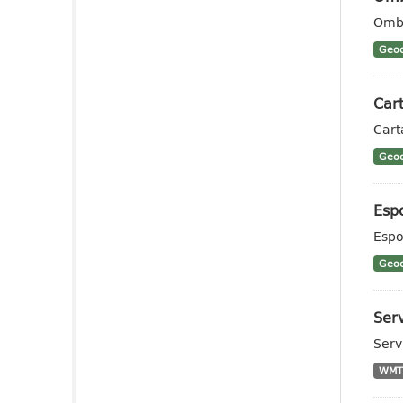
Ombr
Geoc
Cart
Cart
Geoc
Esp
Espo
Geoc
Ser
Serv
WMT