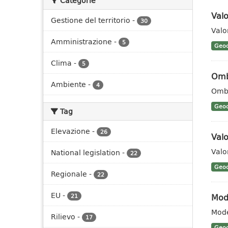
Categorie
Valo
Gestione del territorio
-
30
Valo
Amministrazione
-
5
Geoc
Clima
-
5
Omb
Ambiente
-
4
Ombr
Geoc
Tag
Elevazione
-
26
Valo
Valo
National legislation
-
22
Geoc
Regionale
-
22
EU
-
Mode
21
Mode
Rilievo
-
17
Geoc