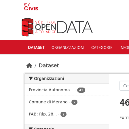
Skip to main content
DATASET
ORGANIZZAZIONI
CATEGORIE
INFO
Dataset
Organizzazioni
Provincia Autonoma...
-
42
46
Comune di Merano
-
2
PAB: Rip. 28...
-
2
Form