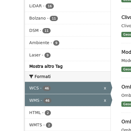
LiDAR
-
16
Cli
Bolzano
-
11
Cliv
DSM
-
11
Geoc
Ambiente
-
9
Mode
Laser
-
9
Mode
Mostra altro Tag
Geoc
Formati
Omb
WCS
-
x
46
Ombr
WMS
-
x
46
Geoc
HTML
-
2
Omb
WMTS
-
2
Ombr