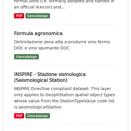
formal units (i.e. formally adopted and named in
an official lexicon) and...
PDF
Geocatalogo
Formula agronomica
Delimitazione zona atta a produrre vino fermo
DOC e vino spumante DOC
Geocatalogo
INSPIRE - Stazione sismologica
(Seismological Station)
INSPIRE Directive compliant dataset: This layer
only applies to GeophStation spatial object types
whose value from the StationTypeValue code list
is seismologicalStation
PDF
Geocatalogo