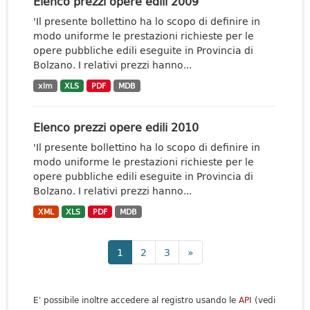
Elenco prezzi opere edili 2009
'Il presente bollettino ha lo scopo di definire in
modo uniforme le prestazioni richieste per le
opere pubbliche edili eseguite in Provincia di
Bolzano. I relativi prezzi hanno...
xlm
XLS
PDF
MDB
Elenco prezzi opere edili 2010
'Il presente bollettino ha lo scopo di definire in
modo uniforme le prestazioni richieste per le
opere pubbliche edili eseguite in Provincia di
Bolzano. I relativi prezzi hanno...
XML
XLS
PDF
MDB
1
2
3
»
E' possibile inoltre accedere al registro usando le
API
(vedi