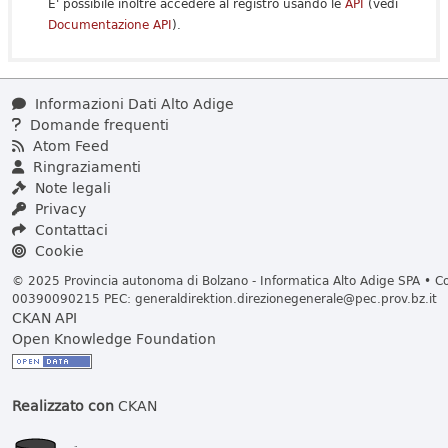
E' possibile inoltre accedere al registro usando le
API
(vedi
Documentazione API
).
Informazioni Dati Alto Adige
Domande frequenti
Atom Feed
Ringraziamenti
Note legali
Privacy
Contattaci
Cookie
© 2025 Provincia autonoma di Bolzano - Informatica Alto Adige SPA • Cod
00390090215 PEC:
generaldirektion.direzionegenerale@pec.prov.bz.it
CKAN API
Open Knowledge Foundation
Realizzato con
CKAN