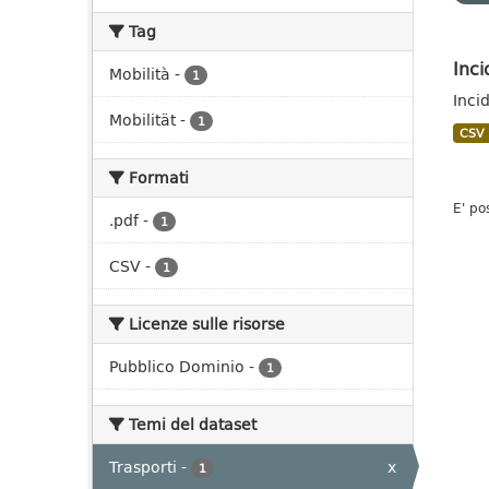
Tag
Inci
Mobilità
-
1
Inci
Mobilität
-
1
CSV
Formati
E' po
.pdf
-
1
CSV
-
1
Licenze sulle risorse
Pubblico Dominio
-
1
Temi del dataset
Trasporti
-
x
1