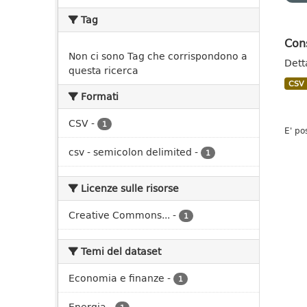
Tag
Con
Non ci sono Tag che corrispondono a
Dett
questa ricerca
CSV
Formati
CSV
-
1
E' po
csv - semicolon delimited
-
1
Licenze sulle risorse
Creative Commons...
-
1
Temi del dataset
Economia e finanze
-
1
Energia
-