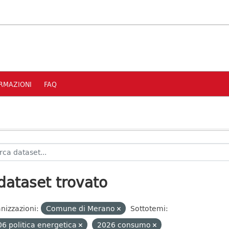
RMAZIONI
FAQ
dataset trovato
nizzazioni:
Comune di Merano
Sottotemi:
6 politica energetica
2026 consumo