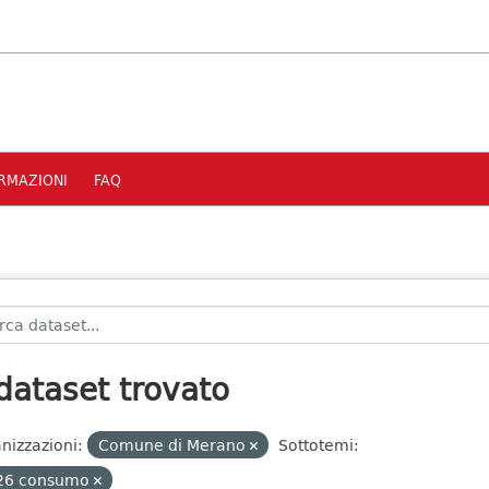
RMAZIONI
FAQ
dataset trovato
nizzazioni:
Comune di Merano
Sottotemi:
26 consumo