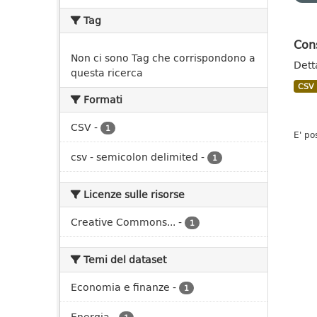
Tag
Con
Non ci sono Tag che corrispondono a
Dett
questa ricerca
CSV
Formati
CSV
-
1
E' po
csv - semicolon delimited
-
1
Licenze sulle risorse
Creative Commons...
-
1
Temi del dataset
Economia e finanze
-
1
Energia
-